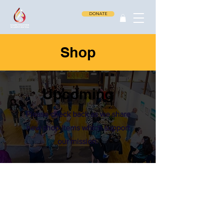
DONATE
Shop
Upcoming
Please check back as we share
new shop items which support
our mission.